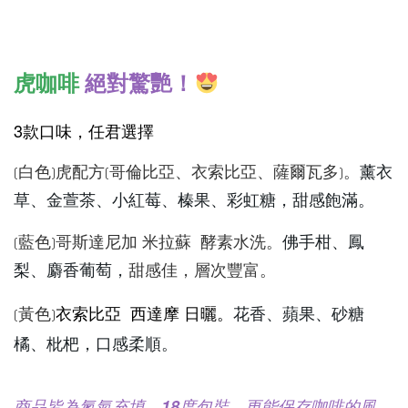
虎咖啡
絕對驚艷！
3款口味，任君選擇
(白色)虎配方(哥倫比亞、衣索比亞、薩爾瓦多)。
薰衣
草、金萱茶、小紅莓、榛果、彩虹糖，甜感飽滿。
(藍色)哥斯達尼加 米拉蘇 酵素水洗。
佛手柑、鳳
甜感佳，層次豐富。
梨、麝香葡萄，
衣索比亞 西達摩 日曬。
(黃色)
花香、蘋果、砂糖
橘、枇杷，口感柔順。
商品皆為氮氣充填，18度包裝，更能保存咖啡的風