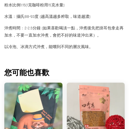
粉水比例1:15(1克咖啡粉用15克水量)
水溫﹕攝氏88-93度 (越高溫越多粹取，味道越濃)
沖煮時間﹕2-2.5分鐘 (如果喜歡喝淡一點，沖煮後先把掛耳包拿走再
加水，不要一直加水沖煮，會把不好的味道沖出來）。
以冷泡、冰滴方式沖煮，能嚐到不同的層次風味。
您可能也喜歡