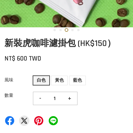
新裝虎咖啡濾掛包 (HK$150）
NT$ 600 TWD
風味
白色
黃色
藍色
數量
-
+