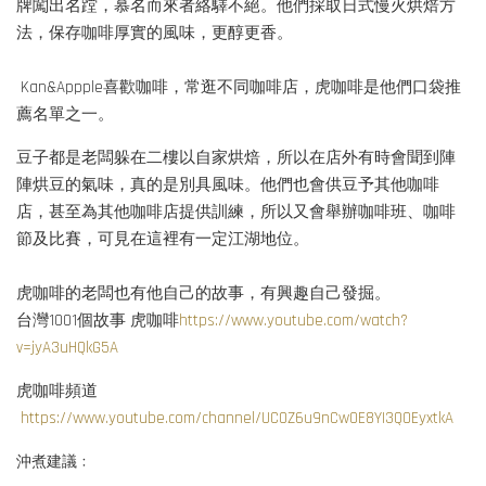
牌闖出名蹚，慕名而來者絡驛不絕。他們採取日式慢火烘焙方
法，保存咖啡厚實的風味，更醇更香。
Kan&Appple喜歡咖啡，常逛不同咖啡店，虎咖啡是他們口袋推
薦名單之一。
豆子都是老闆躲在二樓以自家烘焙，所以在店外有時會聞到陣
陣烘豆的氣味，真的是別具風味。他們也會供豆予其他咖啡
店，甚至為其他咖啡店提供訓練，所以又會舉辦咖啡班、咖啡
節及比賽，可見在這裡有一定江湖地位。
虎咖啡的老闆也有他自己的故事，有興趣自己發掘。
台灣1001個故事 虎咖啡
https://www.youtube.com/watch?
v=jyA3uHQkG5A
虎咖啡頻道
https://www.youtube.com/channel/UC0Z6u9nCw0E8YI3QOEyxtkA
沖煮建議﹕