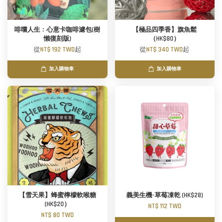
啡嚐人生﹕心意卡咖啡濾包(樹
【極品四季香】旗魚鬆
懶復刻版)
（HK$80）
從
NT$ 192 TWD
起
從
NT$ 340 TWD
起
加入購物車
加入購物車
【雪天果】蜂蜜檸檬軟喉糖
義美生機-草莓凍乾 (HK$28)
(HK$20）
NT$ 112 TWD
NT$ 80 TWD