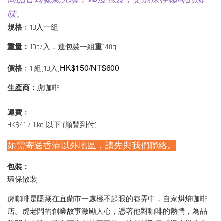
味。
規格﹕
10入一組
重量﹕
10g/入，連包裝一組重140g
HK$150/NT$600
價格﹕
1 組(10入)
生產商﹕
虎咖啡
運費﹕
HK$41 / 1 kg 以下 (順豐到付)
如需寄送香港以外地區，請先與我們聯絡。
包裝﹕
環保散裝
虎咖啡是隱藏在宜蘭市一處極不起眼的巷弄中，自家烘焙咖啡
店。虎老闆的創業故事激勵人心，憑著他對咖啡的熱情，為品