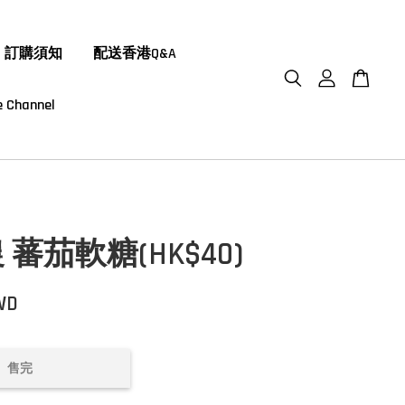
訂購須知
配送香港Q&A
 Channel
蕃茄軟糖(HK$40)
WD
售完