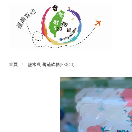
›
首頁
鹽水農 蕃茄軟糖(HK$40)