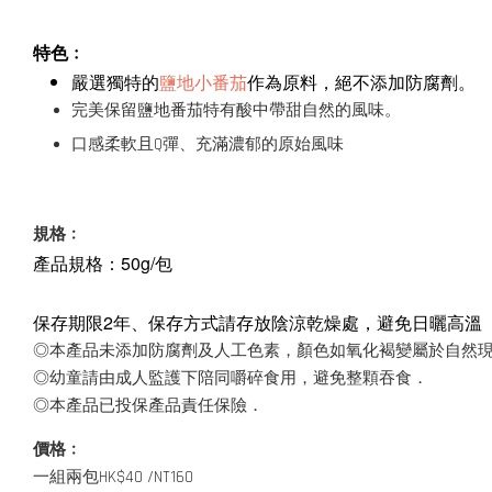
特色﹕
嚴選獨特的
鹽地小番茄
作為原料，絕不添加防腐劑。
完美保留鹽地番茄特有酸中帶甜自然的風味。
口感柔軟且Q彈、充滿濃郁的原始風味
規格﹕
產品規格：50g/包
保存期限2年、保存方式請存放陰涼乾燥處，避免日曬高溫
◎本產品未添加防腐劑及人工色素，顏色如氧化褐變屬於自然
◎幼童請由成人監護下陪同嚼碎食用，避免整顆吞食．
◎本產品已投保產品責任保險．
價格﹕
一組兩包
HK$40 /NT160