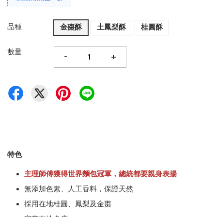
品種
金棗酥
土鳳梨酥
桂圓酥
數量
-
+
特色
主理師傅獲得世界麵包冠軍，總統都要親身表揚
無添加色素、人工香料，保證天然
採用在地桂圓、鳳梨及金棗