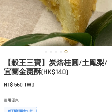
【穀王三寶】炭焙桂圓/土鳳梨/
宜蘭金棗酥(HK$140)
NT$ 560 TWD
適用優惠
穀王酥餅兩盒95折