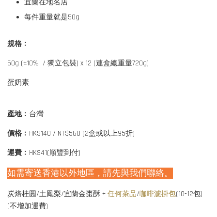
宜蘭在地名店
每件重量就是50g
規格﹕
50g (±10% / 獨立包裝) x 12 (連盒總重量720g)
蛋奶素
產地﹕
台灣
價格﹕
HK$140 / NT$560 (2盒或以上95折)
運費﹕
HK$41(順豐到付)
如需寄送香港以外地區，請先與我們聯絡。
炭焙桂圓/土鳳梨/宜蘭金棗酥 +
任何茶品
/
咖啡濾掛包
(10-12包)
(不增加運費)