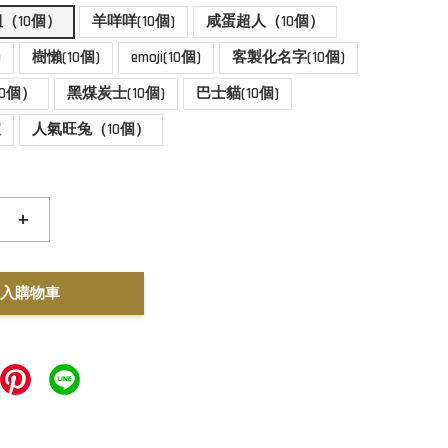
（10個）
羊咩咩(10個)
咸蛋超人（10個）
)
樹懶(10個)
emoji(10個)
客製化名字(10個)
0個）
黑煤炭士(10個)
巴士貓(10個)
支
人氣旺兔（10個）
+
入購物車