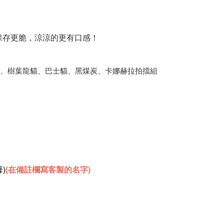
保存更脆，涼涼的更有口感！
咸蛋超人、樹葉龍貓、巴士貓、黑煤炭、卡娜赫拉拍擋組
)
(在備註欄寫客製的名字)