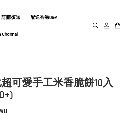
訂購須知
配送香港Q&A
 Channel
超可愛手工米香脆餅10入
0+)
TWD