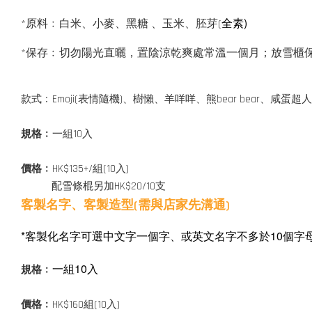
全素)
*原料﹕白米、小麥、黑糖 、玉米、胚芽(
*保存﹕切勿陽光直曬，置陰涼乾爽處常溫一個月；放雪櫃
款式﹕Emoji(表情隨機)、樹懶、羊咩咩、熊bear bear、
規格﹕
一組10入
價格﹕
HK$135+/組(10入)
配雪條棍另加HK$20/10支
客製名字、客製造型(需與店家先溝通)
*客製化名字可選中文字一個字、或英文名字不多於10個字母
一組10入
規格﹕
價格﹕
HK$160組(10入)