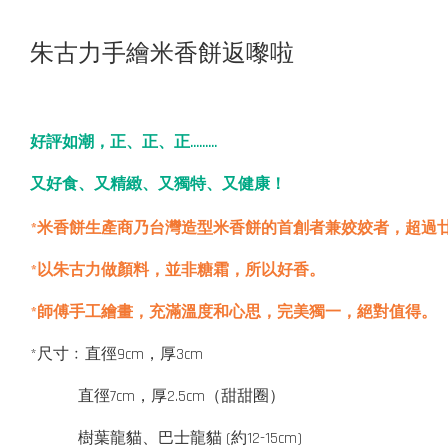
朱古力手繪米香餅返嚟啦
好評如潮，正、正、正.........
又好食、又精緻、又獨特、又健康！
造型米
*米香餅生產商乃台灣
香餅的首創者兼姣姣者，超過
*以朱古力做顏料，並非糖霜
，所以好香。
*師傅手工繪畫，充滿溫度和心思，完美獨一，
絕對值得。
*尺寸﹕直徑9cm，厚3cm
直徑7cm，厚2.5cm（甜甜圈）
樹葉龍貓、巴士龍貓 (約12-15cm)