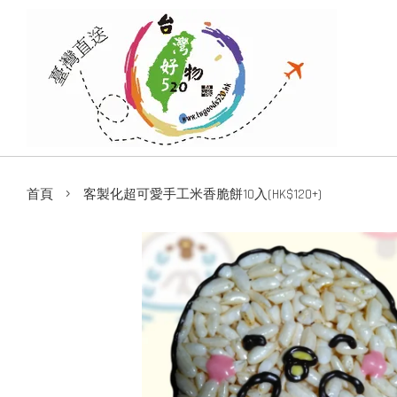
›
首頁
客製化超可愛手工米香脆餅10入(HK$120+)