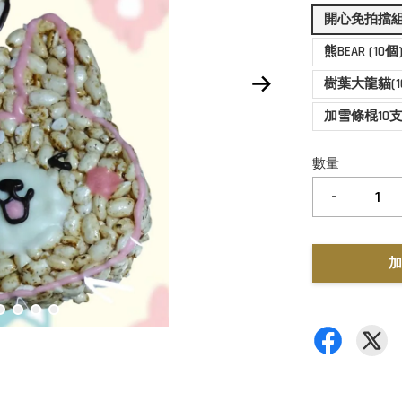
開心免拍擋組
熊BEAR (10個
樹葉大龍貓(1
加雪條棍10
數量
-
加