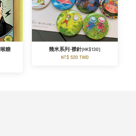
軟喉糖
幾米系列-襟針(HK$130)
NT$ 520 TWD