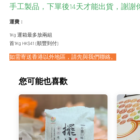
手工製品，下單後14天才能出貨，謝謝
運費﹕
1Kg 運箱最多放兩組
首1Kg HK$41 (順豐到付)
如需寄送香港以外地區，請先與我們聯絡。
您可能也喜歡