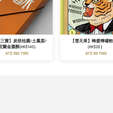
三寶】炭焙桂圓/土鳳梨/
【雪天果】蜂蜜檸檬
宜蘭金棗酥(HK$140)
(HK$20）
NT$ 560 TWD
NT$ 80 TWD