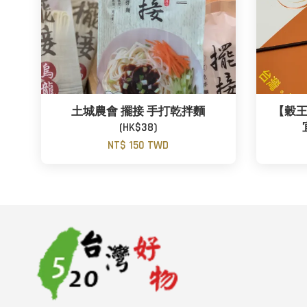
土城農會 擺接 手打乾拌麵
【穀王
(HK$38)
NT$ 150 TWD