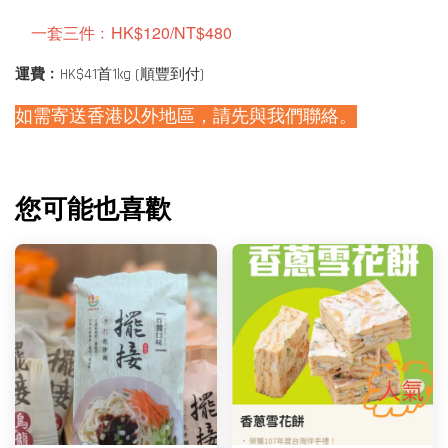
一套三件﹕HK$120/NT$480
運費﹕
HK$41首1kg (順豐到付)
如需寄送香港以外地區，請先與我們聯絡。
您可能也喜歡