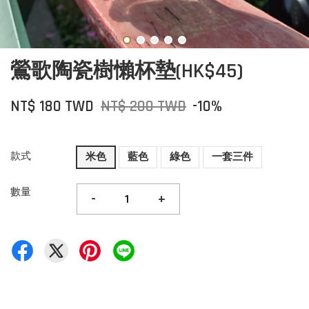
鶯歌陶瓷樹懶杯墊(HK$45)
NT$ 180 TWD
NT$ 200 TWD
-10%
款式
米色
藍色
綠色
一套三件
數量
-
+