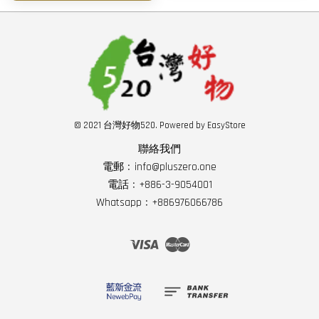
© 2021 台灣好物520. Powered by
EasyStore
聯絡我們
電郵﹕info@pluszero.one
電話﹕+886-3-9054001
Whatsapp﹕+886976066786
Visa
Master