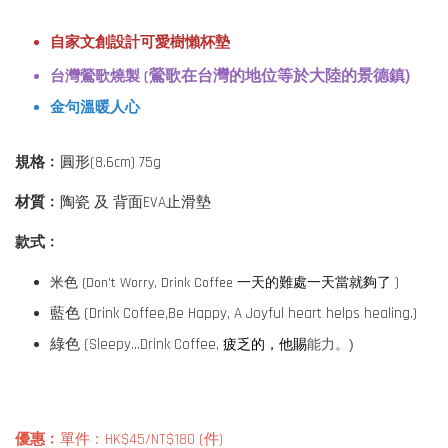
自家文創設計可愛樹懶杯墊
鶯歌在台灣的地位等於大陸的景德鎮)
台灣鶯歌燒製 (
金句溫暖人心
規格﹕
圓形(8.6cm) 75g
材質﹕
陶瓷 及 背面EVA止滑墊
款式﹕
一天的難處一天當就夠了
)
米色 (Don't Worry, Drink Coffee
藍色 (Drink Coffee,Be Happy, A Joyful heart helps healing.)
綠色 (Sleepy...Drink Coffee,
疲乏的，他賜
能力。)
優惠﹕
單件﹕HK$45/NT$180 (件)