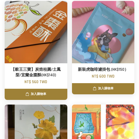
【穀王三寶】炭焙桂圓/土鳳
新裝虎咖啡濾掛包 (HK$150）
梨/宜蘭金棗酥(HK$140)
NT$ 600 TWD
NT$ 560 TWD
加入購物車
加入購物車