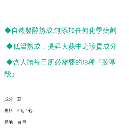
◆自然發酵熟成,無添加任何化學藥劑
◆低溫熟成，提昇大蒜中之珍貴成分
◆含人體每日所必需要的18種『胺基
酸』
成分﹕蒜
規格﹕60g / 包
產地﹕台灣