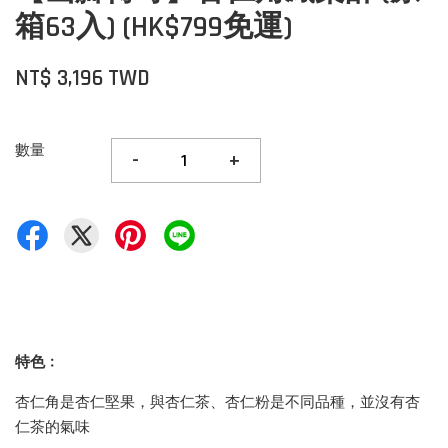
箱63入) (HK$799免運)
NT$ 3,196 TWD
數量
-
+
特色﹕
杏仁角是杏仁堅果，與杏仁茶、杏仁粉是不同品種，並沒有杏
仁茶的氣味