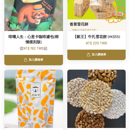
啡嚐人生﹕心意卡咖啡濾包(樹
【穀王】牛扎雪花餅 (HK$55)
懶復刻版)
NT$ 220 TWD
從
NT$ 192 TWD
起
加入購物車
加入購物車