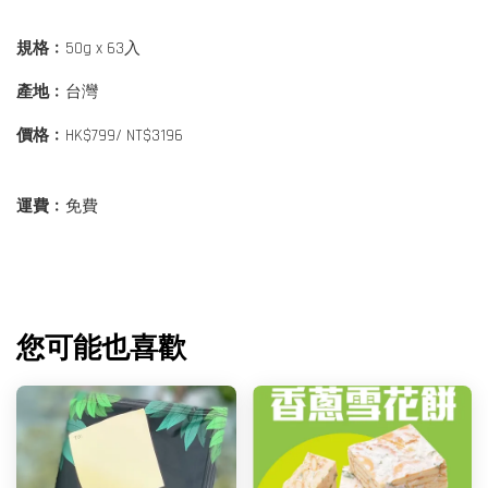
規格﹕
50g x 63入
產地﹕
台灣
價格﹕
HK$799/ NT$3196
運費﹕
免費
您可能也喜歡