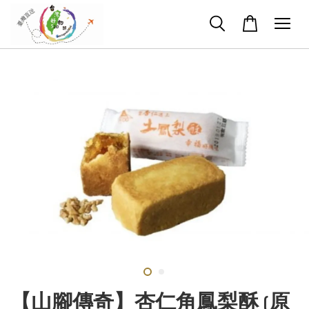
【山腳傳奇】杏仁角鳳梨酥 (原