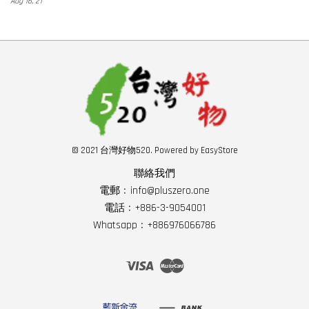
Aug 16, 21
© 2021 台灣好物520. Powered by
EasyStore
聯絡我們
電郵﹕info@pluszero.one
電話﹕+886-3-9054001
Whatsapp﹕+886976066786
Visa
Master