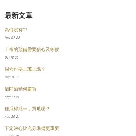
最新文章
為何沒有G?
Nov 02, 22
上帝的預備需要信心及等候
Oct 18, 21
周六也要上班上課？
Sep 11, 21
借問酒精何處買
Sep 10, 21
種瓜得瓜🥒，買瓜呢？
Aug 30, 21
下定決心比充分準備更重要